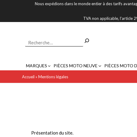
Aller
Nous expédions dans le monde entier à des tarifs avantag
au
contenu
TVA non applicable, l'article
Rechercher
MARQUES
PIÈCES MOTO NEUVE
PIÈCES MOTO 
Accueil
»
Mentions légales
Présentation du site.