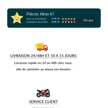
Pièces Moto 67
avis sur la boutique
4.79 / 5
799 avis
évaluation du produit
4.69 / 5