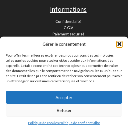
Informations
Confidentialité
C.G.V
Paiement sécurisé
Garantie légale
Gérer le consentement
Livraison et retour
Mentions légales
Pour offrir les meilleures expériences, nous utilisons des technologies
Cookies
telles que les cookies pour stocker et/ou accéder aux informations des
Contact
appareils. Le fait de consentir à ces technologies nous permettra de traiter
des données telles que le comportement de navigation ou les ID uniques sur
Paiement sécurisé
ce site. Le fait de ne pas consentir ou de retirer son consentement peut avoir
un effet négatif sur certaines caractéristiques et fonctions.
Accepter
Livraison 24/48H et 10/15 jours
Contactez-nous
Refuser
Copyright © 2026 Pièces Moto 67 - Tous droits réservés |
Création site web La Ciotat
Politique de cookies
Politique de confidentialité
Cnathalie