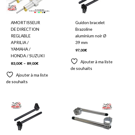
à
89,00€
AMORTISSEUR
Guidon bracelet
DE DIRECTION
Brazoline
REGLABLE
aluminium noir Ø
APRILIA /
39 mm
YAMAHA /
97,00
€
HONDA / SUZUKI
Ajouter à ma liste
83,00
€
–
89,00
€
de souhaits
Ajouter à ma liste
de souhaits