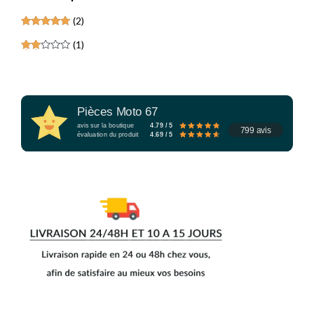
(2)
Note
5
(1)
sur 5
Note
2
sur
5
Pièces Moto 67
avis sur la boutique
4.79 / 5
799 avis
évaluation du produit
4.69 / 5