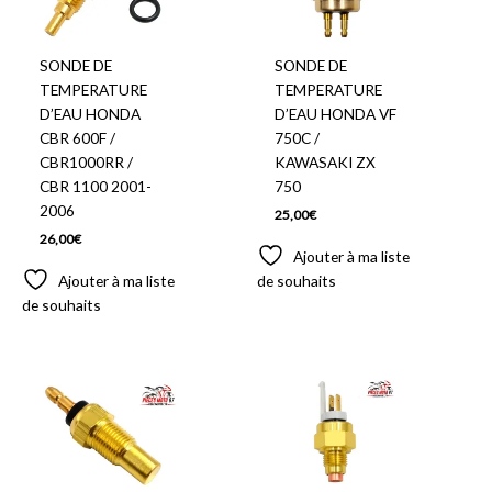
SONDE DE
SONDE DE
TEMPERATURE
TEMPERATURE
D’EAU HONDA
D’EAU HONDA VF
CBR 600F /
750C /
CBR1000RR /
KAWASAKI ZX
CBR 1100 2001-
750
2006
25,00
€
26,00
€
Ajouter à ma liste
Ajouter à ma liste
de souhaits
de souhaits