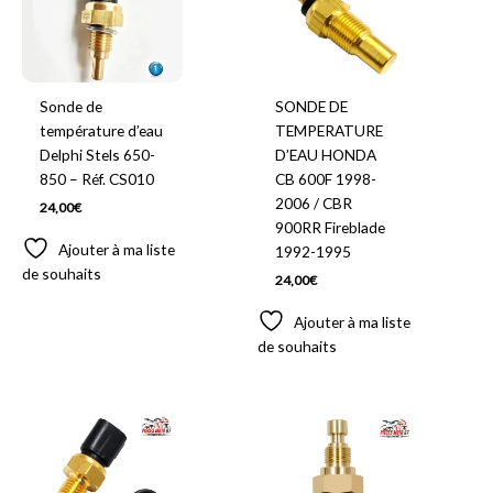
Sonde de
SONDE DE
température d’eau
TEMPERATURE
Delphi Stels 650-
D’EAU HONDA
850 – Réf. CS010
CB 600F 1998-
2006 / CBR
24,00
€
900RR Fireblade
Ajouter à ma liste
1992-1995
de souhaits
24,00
€
Ajouter à ma liste
de souhaits