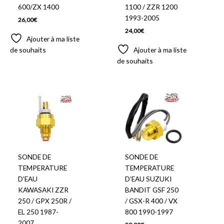
600/ZX 1400
1100 / ZZR 1200
1993-2005
26,00
€
24,00
€
Ajouter à ma liste
de souhaits
Ajouter à ma liste
de souhaits
SONDE DE
SONDE DE
TEMPERATURE
TEMPERATURE
D’EAU
D’EAU SUZUKI
KAWASAKI ZZR
BANDIT GSF 250
250 / GPX 250R /
/ GSX-R 400 / VX
EL 250 1987-
800 1990-1997
2007