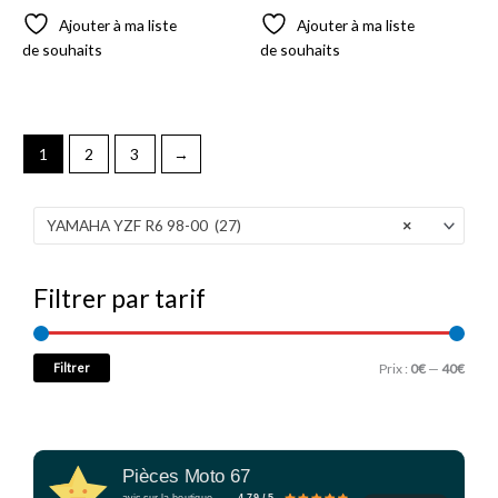
Ajouter à ma liste
Ajouter à ma liste
de souhaits
de souhaits
1
2
3
→
YAMAHA YZF R6 98-00 (27)
×
Filtrer par tarif
Filtrer
Prix :
0€
—
40€
Pièces Moto 67
avis sur la boutique
4.79 / 5