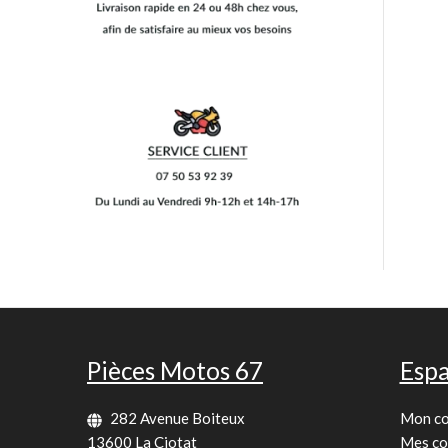
Pièces Motos 67
Espa
282 Avenue Boiteux
Mon c
13600 La Ciotat
Mes c