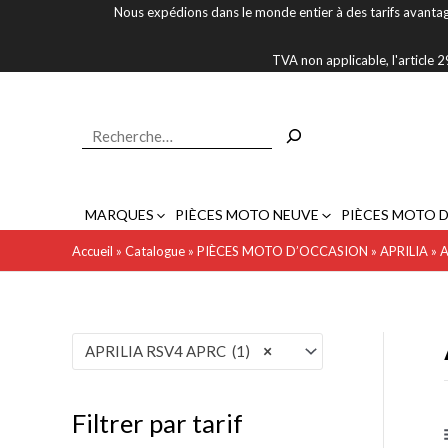
Aller
Nous expédions dans le monde entier à des tarifs avantag
au
contenu
TVA non applicable, l'article
Rechercher
MARQUES
PIÈCES MOTO NEUVE
PIÈCES MOTO 
Accueil
»
Catalogue
»
PIÈCES MOTO D’OCCASION
»
APRILIA
»
A
P
P
APRILIA RSV4 APRC (1)
×
r
r
i
i
Filtrer par tarif
x
x