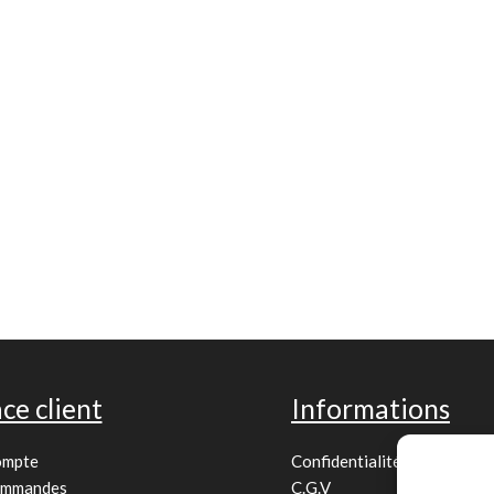
ce client
Informations
ompte
Confidentialité
ommandes
C.G.V