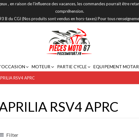
eux , en raison de l’influence des vacances, les commandes pourrait être reta
compréhension.
 293 B du CGI (Nos produits sont vendus en hors-taxes) Pour tous renseignem
D’OCCASION
MOTEUR
PARTIE CYCLE
EQUIPEMENT MOTAR
PRILIA RSV4 APRC
APRILIA RSV4 APRC
Filter