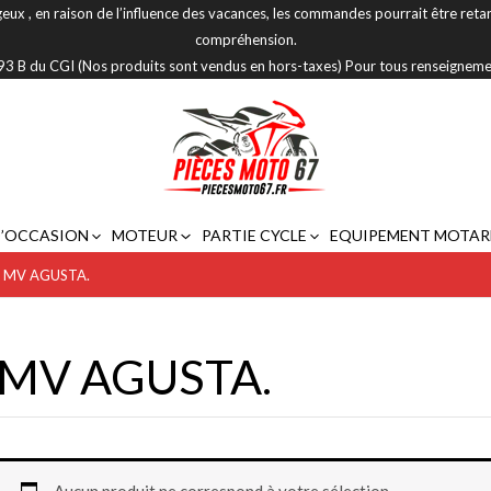
eux , en raison de l’influence des vacances, les commandes pourrait être reta
compréhension.
 293 B du CGI (Nos produits sont vendus en hors-taxes) Pour tous renseignem
D’OCCASION
MOTEUR
PARTIE CYCLE
EQUIPEMENT MOTAR
»
MV AGUSTA.
MV AGUSTA.