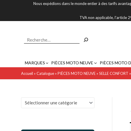
Aller
Nous expédions dans le monde entier à des tarifs avantag
au
contenu
TVA non applicable, l'article
Rechercher
MARQUES
PIÈCES MOTO NEUVE
PIÈCES MOTO 
Accueil
»
Catalogue
»
PIÈCES MOTO NEUVE
»
SELLE CONFORT
Sélectionner une catégorie