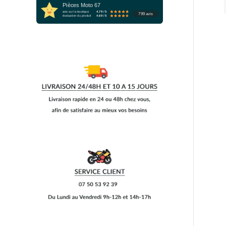
Pièces Moto 67
avis sur la boutique
4.79 / 5
799 avis
évaluation du produit
4.69 / 5