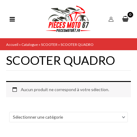
Aller
au
contenu
Accueil
»
Catalogue
»
SCOOTER
»
SCOOTER QUADRO
SCOOTER QUADRO
Aucun produit ne correspond à votre sélection.
Sélectionner une catégorie