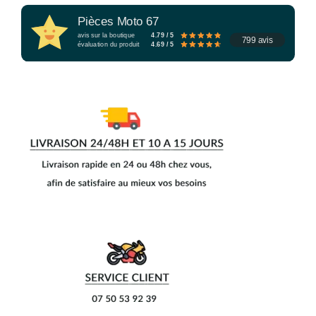
Pièces Moto 67
avis sur la boutique
4.79 / 5
799 avis
évaluation du produit
4.69 / 5