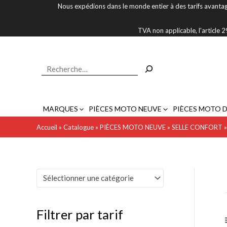
Aller
Nous expédions dans le monde entier à des tarifs avantag
au
contenu
TVA non applicable, l'article
Rechercher
MARQUES
PIÈCES MOTO NEUVE
PIÈCES MOTO 
Accueil
»
Catalogue
»
PIÈCES MOTO NEUVE
»
SELLE CONFORT
P
P
Sélectionner une catégorie
r
r
i
i
Filtrer par tarif
x
x