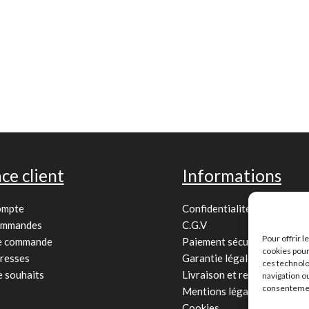
ce client
Informations
ompte
Confidentialité
ommandes
C.G.V
Pour offrir 
de commande
Paiement sécurisé
cookies pour
resses
Garantie légale
ces technolo
e souhaits
Livraison et retour
navigation ou
consentement
Mentions légales
Cookies