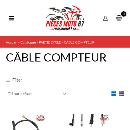
Aller
P
P
au
r
r
contenu
i
i
x
x
m
m
Accueil
»
Catalogue
»
PARTIE CYCLE
»
CÂBLE COMPTEUR
i
a
CÂBLE COMPTEUR
n
x
Filter