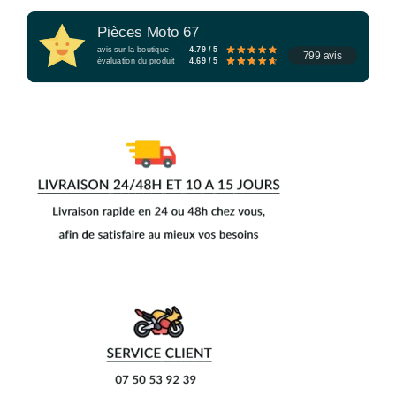
Pièces Moto 67
avis sur la boutique
4.79 / 5
799 avis
évaluation du produit
4.69 / 5