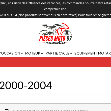
eux , en raison de l’influence des vacances, les commandes pourrait être reta
compréhension.
 293 B du CGI (Nos produits sont vendus en hors-taxes) Pour tous renseignem
D’OCCASION
MOTEUR
PARTIE CYCLE
EQUIPEMENT MOTAR
2000-2004