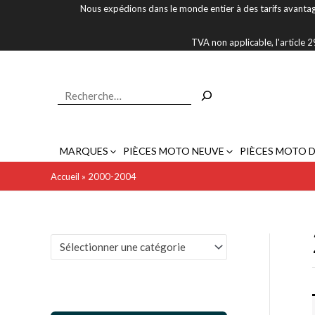
Aller
Nous expédions dans le monde entier à des tarifs avantag
au
contenu
TVA non applicable, l'article
Rechercher
MARQUES
PIÈCES MOTO NEUVE
PIÈCES MOTO 
Accueil
»
2000-2004
Sélectionner une catégorie