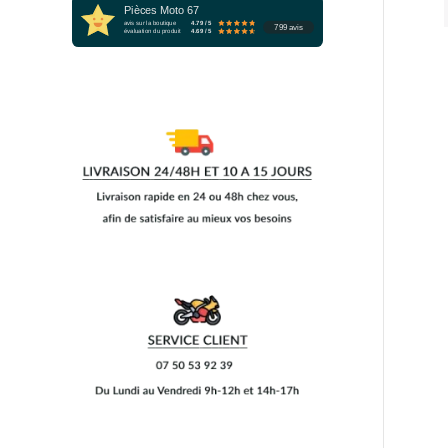
Pièces Moto 67
avis sur la boutique
4.79 / 5
799 avis
évaluation du produit
4.69 / 5