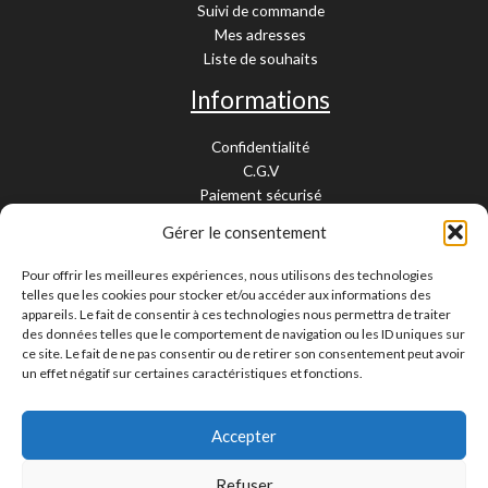
Suivi de commande
Mes adresses
Liste de souhaits
Informations
Confidentialité
C.G.V
Paiement sécurisé
Garantie légale
Gérer le consentement
Livraison et retour
Mentions légales
Pour offrir les meilleures expériences, nous utilisons des technologies
Cookies
telles que les cookies pour stocker et/ou accéder aux informations des
Contact
appareils. Le fait de consentir à ces technologies nous permettra de traiter
des données telles que le comportement de navigation ou les ID uniques sur
Paiement sécurisé
ce site. Le fait de ne pas consentir ou de retirer son consentement peut avoir
un effet négatif sur certaines caractéristiques et fonctions.
Accepter
Livraison 24/48H et 10/15 jours
Contactez-nous
Refuser