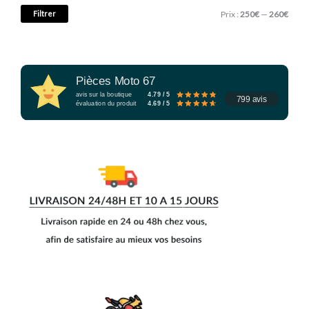
Filtrer
Prix :
250€
—
260€
Pièces Moto 67
avis sur la boutique
4.79 / 5
799 avis
évaluation du produit
4.69 / 5