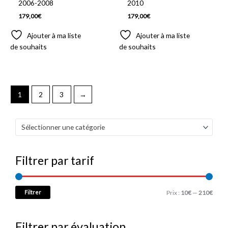
2006-2008
2010
179,00
€
179,00
€
Ajouter à ma liste
Ajouter à ma liste
de souhaits
de souhaits
1
2
3
→
Sélectionner une catégorie
Filtrer par tarif
Filtrer
Prix :
10€
—
210€
Filtrer par évaluation