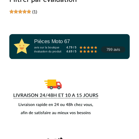
(1)
Note
5
sur 5
Pièces Moto 67
avis sur la boutique
4.79 / 5
799 avis
évaluation du produit
4.69 / 5