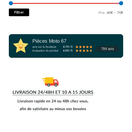
Filtrer
Prix :
60€
—
70€
Pièces Moto 67
avis sur la boutique
4.79 / 5
799 avis
évaluation du produit
4.69 / 5