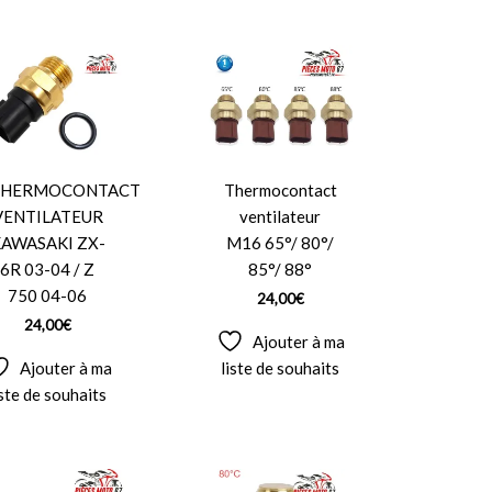
THERMOCONTACT
Thermocontact
VENTILATEUR
ventilateur
AWASAKI ZX-
M16 65°/ 80°/
6R 03-04 / Z
85°/ 88°
750 04-06
24,00
€
24,00
€
Ajouter à ma
Ajouter à ma
liste de souhaits
iste de souhaits