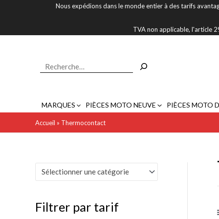
Aller
Nous expédions dans le monde entier à des tarifs avantag
au
contenu
TVA non applicable, l'article
Rechercher
MARQUES
PIÈCES MOTO NEUVE
PIÈCES MOTO 
Accueil
»
Thermocontact
P
P
Sélectionner une catégorie
r
r
i
i
Filtrer par tarif
x
x