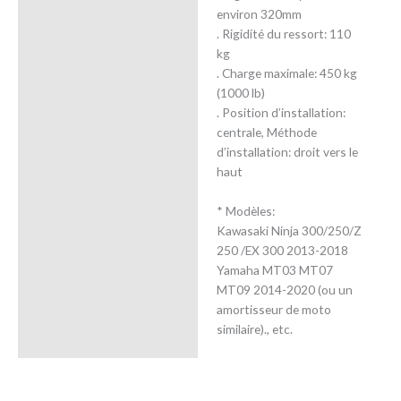
environ 320mm
. Rigidité du ressort: 110
kg
. Charge maximale: 450 kg
(1000 lb)
. Position d’installation:
centrale, Méthode
d’installation: droit vers le
haut
* Modèles:
Kawasaki Ninja 300/250/Z
250 /EX 300 2013-2018
Yamaha MT03 MT07
MT09 2014-2020 (ou un
amortisseur de moto
similaire)., etc.