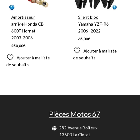
Amortisseur
Silent bloc
arrière Honda CB
Yamaha YZF-R6
600F Hornet
2006–2022
2003-2006
65,00
€
250,00
€
Ajouter à ma liste
Ajouter à ma liste
de souhaits
de souhaits
Pièces Motos 67
282 Avenue Boiteux
13600 La Ciotat