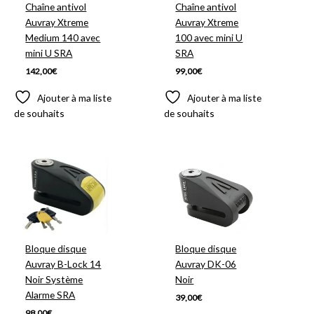
Chaîne antivol
Chaîne antivol
Auvray Xtreme
Auvray Xtreme
Medium 140 avec
100 avec mini U
mini U SRA
SRA
142,00
€
99,00
€
Ajouter à ma liste
Ajouter à ma liste
de souhaits
de souhaits
Bloque disque
Bloque disque
Auvray B-Lock 14
Auvray DK-06
Noir Système
Noir
Alarme SRA
39,00
€
98,00
€