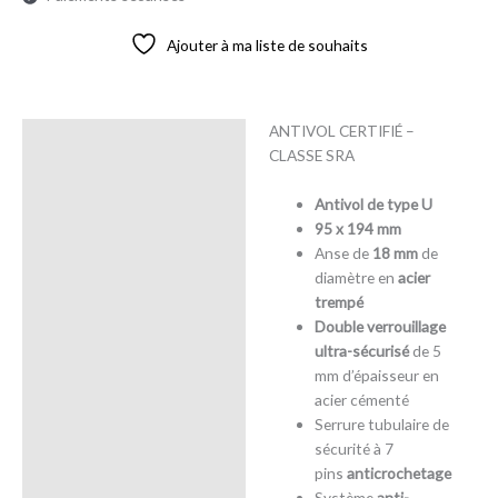
Ajouter à ma liste de souhaits
ANTIVOL CERTIFIÉ –
Description
CLASSE SRA
Avis (0)
Antivol de type U
95 x 194 mm
Anse de
18 mm
de
diamètre en
acier
trempé
Double verrouillage
ultra-sécurisé
de 5
mm d’épaisseur en
acier cémenté
Serrure tubulaire de
sécurité à 7
pins
anticrochetage
Système
anti-