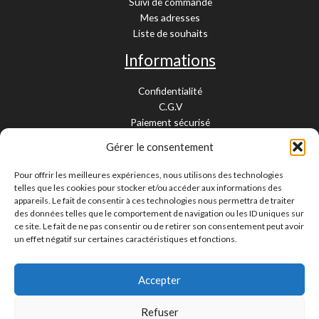
Suivi de commande
Mes adresses
Liste de souhaits
Informations
Confidentialité
C.G.V
Paiement sécurisé
Garantie légale
Gérer le consentement
Livraison et retour
Mentions légales
Pour offrir les meilleures expériences, nous utilisons des technologies
Cookies
telles que les cookies pour stocker et/ou accéder aux informations des
Contact
appareils. Le fait de consentir à ces technologies nous permettra de traiter
des données telles que le comportement de navigation ou les ID uniques sur
Paiement sécurisé
ce site. Le fait de ne pas consentir ou de retirer son consentement peut avoir
un effet négatif sur certaines caractéristiques et fonctions.
Accepter
Livraison 24/48H et 10/15 jours
Contactez-nous
Refuser