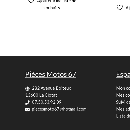
Ajouter à ma liste de
souhaits
Aj
Pièces Motos 67
Espa
282 Avenue Boiteux
Mon c
13600 La Ciotat
Mes c
07.50.53.92.39
Suivi 
piecesmoto67@hotmail.com
Mes ad
Liste d