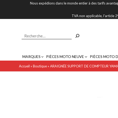
Aller
Nous expédions dans le monde entier à des tarifs avantag
au
contenu
TVA non applicable, l'article
Rechercher
MARQUES
PIÈCES MOTO NEUVE
PIÈCES MOTO 
Accueil
»
Boutique
»
ARAIGNÉE SUPPORT DE COMPTEUR YAMA