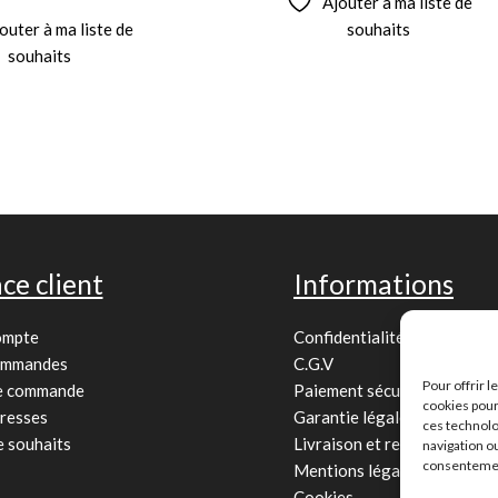
Ajouter à ma liste de
outer à ma liste de
souhaits
souhaits
ce client
Informations
ompte
Confidentialité
ommandes
C.G.V
Pour offrir 
de commande
Paiement sécurisé
cookies pour
resses
Garantie légale
ces technolo
e souhaits
Livraison et retour
navigation ou
consentement
Mentions légales
Cookies