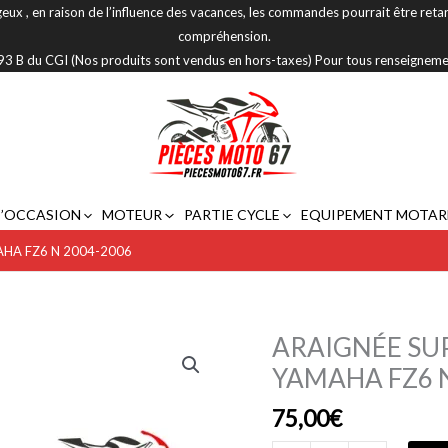
eux , en raison de l’influence des vacances, les commandes pourrait être reta
compréhension.
 293 B du CGI (Nos produits sont vendus en hors-taxes) Pour tous renseignem
D’OCCASION
MOTEUR
PARTIE CYCLE
EQUIPEMENT MOTAR
HA FZ6 N 2004-2006
ARAIGNÉE SU
quantité
de
YAMAHA FZ6 N
ARAIGNÉE
75,00
€
SUPPORT
DE