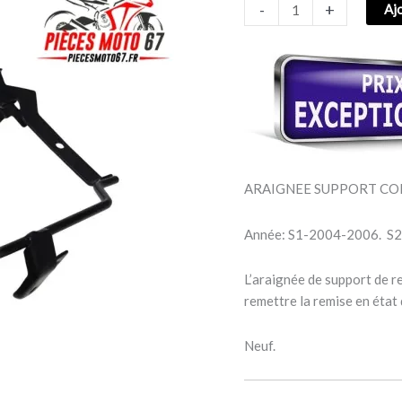
-
+
Aj
COMPTEUR
YAMAHA
FZ6
N
2004-
2006
ARAIGNEE SUPPORT CO
Année: S1-2004-2006. S
L’araignée de support de r
remettre la remise en état
Neuf.