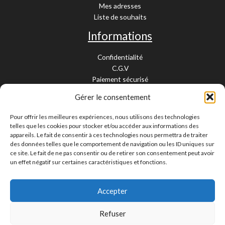
Mes adresses
Liste de souhaits
Informations
Confidentialité
C.G.V
Paiement sécurisé
Garantie légale
Gérer le consentement
Livraison et retour
Mentions légales
Pour offrir les meilleures expériences, nous utilisons des technologies
Cookies
telles que les cookies pour stocker et/ou accéder aux informations des
Contact
appareils. Le fait de consentir à ces technologies nous permettra de traiter
des données telles que le comportement de navigation ou les ID uniques sur
Paiement sécurisé
ce site. Le fait de ne pas consentir ou de retirer son consentement peut avoir
un effet négatif sur certaines caractéristiques et fonctions.
Accepter
Livraison 24/48H et 10/15 jours
Contactez-nous
Refuser