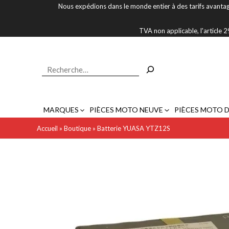
Aller
Nous expédions dans le monde entier à des tarifs avantag
au
contenu
TVA non applicable, l'article
Rechercher
MARQUES
PIÈCES MOTO NEUVE
PIÈCES MOTO 
Accueil
»
Boutique
»
Batterie YUASA YTZ12S