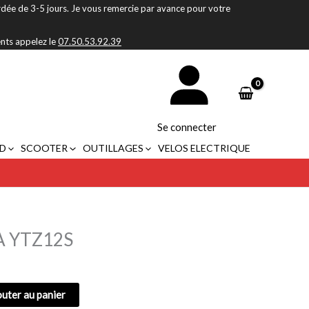
rdée de 3-5 jours. Je vous remercie par avance pour votre
ents appelez le
07.50.53.92.39
Se connecter
D
SCOOTER
OUTILLAGES
VELOS ELECTRIQUE
A YTZ12S
outer au panier