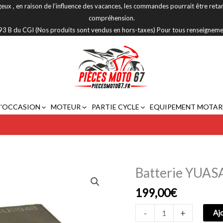
eux , en raison de l’influence des vacances, les commandes pourrait être reta
compréhension.
 293 B du CGI (Nos produits sont vendus en hors-taxes) Pour tous renseignem
D’OCCASION
MOTEUR
PARTIE CYCLE
EQUIPEMENT MOTAR
Batterie YUAS
quantité
de
199,00
€
Batterie
YUASA
-
+
Aj
YTZ12S