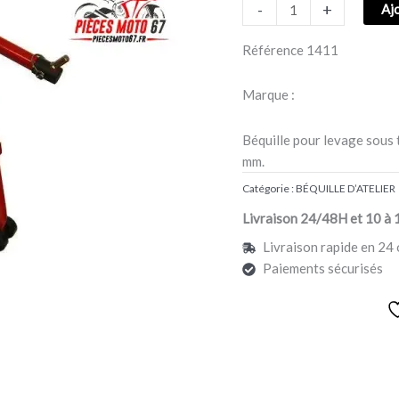
-
+
Aj
sous
té
Référence
1411
de
fourche
Marque :
PRO
BIKE
Béquille pour levage sous 
TOOLS
mm.
Catégorie :
BÉQUILLE D’ATELIER
Livraison 24/48H et 10 à 
Livraison rapide en 24 
Paiements sécurisés