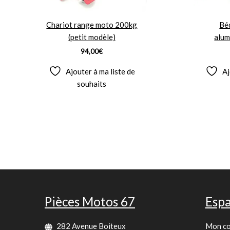
Chariot range moto 200kg
Béq
(petit modèle)
alum
94,00
€
Ajouter à ma liste de
Aj
souhaits
Pièces Motos 67
Espa
282 Avenue Boiteux
Mon c