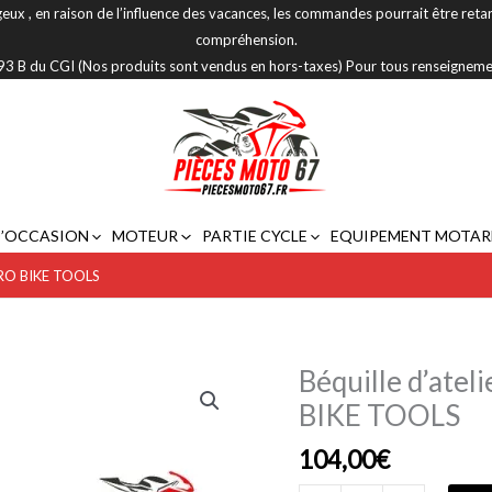
eux , en raison de l’influence des vacances, les commandes pourrait être reta
compréhension.
 293 B du CGI (Nos produits sont vendus en hors-taxes) Pour tous renseignem
D’OCCASION
MOTEUR
PARTIE CYCLE
EQUIPEMENT MOTAR
e PRO BIKE TOOLS
Béquille d’atel
quantité
de
BIKE TOOLS
Béquille
104,00
€
d'atelier
avant