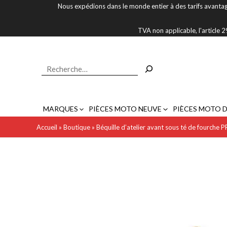
Aller
Nous expédions dans le monde entier à des tarifs avantag
au
contenu
TVA non applicable, l'article
Rechercher
MARQUES
PIÈCES MOTO NEUVE
PIÈCES MOTO 
Accueil
»
Boutique
»
Béquille d’atelier avant sous té de fourch