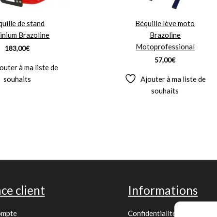
uille de stand
Béquille lève moto
inium Brazoline
Brazoline
Motoprofessional
183,00
€
57,00
€
outer à ma liste de
souhaits
Ajouter à ma liste de
souhaits
ce client
Informations
ompte
Confidentialité