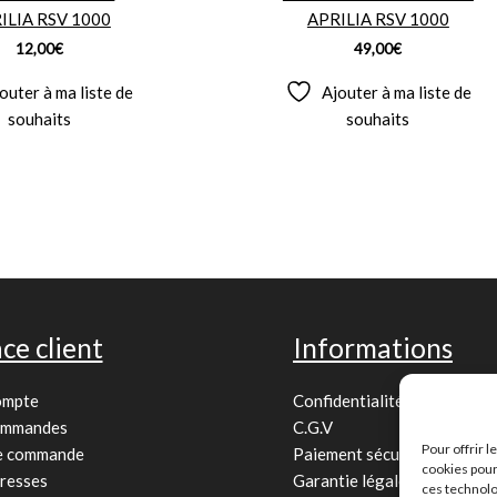
ILIA RSV 1000
APRILIA RSV 1000
12,00
€
49,00
€
outer à ma liste de
Ajouter à ma liste de
souhaits
souhaits
ce client
Informations
ompte
Confidentialité
ommandes
C.G.V
Pour offrir 
de commande
Paiement sécurisé
cookies pour
resses
Garantie légale
ces technolo