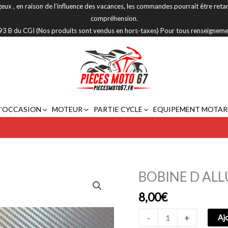
eux , en raison de l’influence des vacances, les commandes pourrait être reta
compréhension.
 293 B du CGI (Nos produits sont vendus en hors-taxes) Pour tous renseignem
D’OCCASION
MOTEUR
PARTIE CYCLE
EQUIPEMENT MOTAR
BOBINE D ALL
quantité
de
8,00
€
BOBINE
D
-
+
Aj
ALLUMAGE