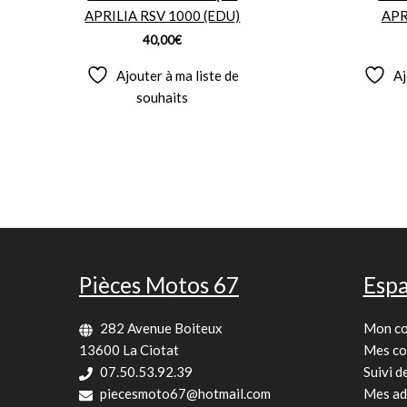
APRILIA RSV 1000 (EDU)
APR
40,00
€
Ajouter à ma liste de
Aj
souhaits
Pièces Motos 67
Espa
282 Avenue Boiteux
Mon c
13600 La Ciotat
Mes c
07.50.53.92.39
Suivi 
piecesmoto67@hotmail.com
Mes ad