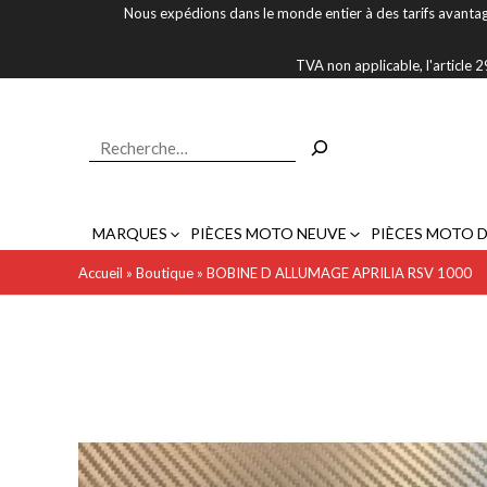
Aller
Nous expédions dans le monde entier à des tarifs avantag
au
contenu
TVA non applicable, l'article
Rechercher
MARQUES
PIÈCES MOTO NEUVE
PIÈCES MOTO 
Accueil
»
Boutique
»
BOBINE D ALLUMAGE APRILIA RSV 1000