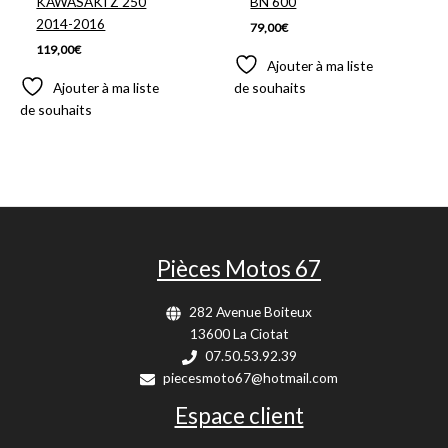
KAWASAKI Z 250
BN 600
2014-2016
79,00
€
119,00
€
Ajouter à ma liste
Ajouter à ma liste
de souhaits
de souhaits
Pièces Motos 67
282 Avenue Boiteux
13600 La Ciotat
07.50.53.92.39
piecesmoto67@hotmail.com
Espace client