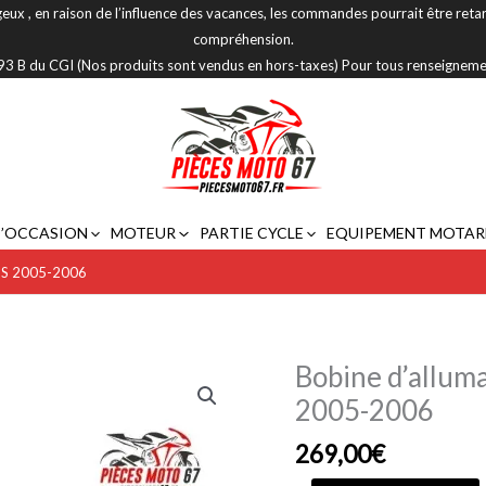
eux , en raison de l’influence des vacances, les commandes pourrait être reta
compréhension.
 293 B du CGI (Nos produits sont vendus en hors-taxes) Pour tous renseignem
D’OCCASION
MOTEUR
PARTIE CYCLE
EQUIPEMENT MOTAR
0 S 2005-2006
Bobine d’allu
quantité
de
2005-2006
Bobine
269,00
€
d’allumage
crayon