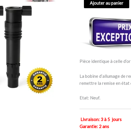
Ajouter au panier
KAWASAKI
Z
750
S
2005-
2006
Pièce identique à celle d’or
La bobine d’allumage de re
remettre la remise en état
Etat: Neuf.
Livraison: 3 à 5 jours
Garantie: 2 ans