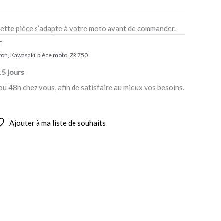
cette pièce s’adapte à votre moto avant de commander.
E
yon
,
Kawasaki
,
pièce moto
,
ZR 750
15 jours
ou 48h chez vous, afin de satisfaire au mieux vos besoins.
Ajouter à ma liste de souhaits