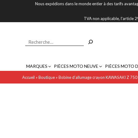
Aller
Nous expédions dans le monde entier à des tarifs avantag
au
contenu
TVA non applicable, l'article
Rechercher
MARQUES
PIÈCES MOTO NEUVE
PIÈCES MOTO 
Accueil
»
Boutique
»
Bobine d’allumage crayon KAWASAKI Z 75