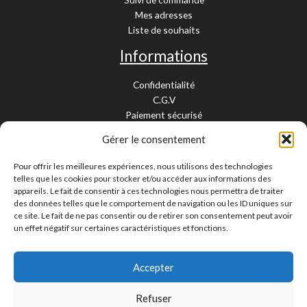
Mes adresses
Liste de souhaits
Informations
Confidentialité
C.G.V
Paiement sécurisé
Garantie légale
Gérer le consentement
Livraison et retour
Mentions légales
Pour offrir les meilleures expériences, nous utilisons des technologies
Cookies
telles que les cookies pour stocker et/ou accéder aux informations des
Contact
appareils. Le fait de consentir à ces technologies nous permettra de traiter
des données telles que le comportement de navigation ou les ID uniques sur
Paiement sécurisé
ce site. Le fait de ne pas consentir ou de retirer son consentement peut avoir
un effet négatif sur certaines caractéristiques et fonctions.
Accepter
Livraison 24/48H et 10/15 jours
Contactez-nous
Refuser