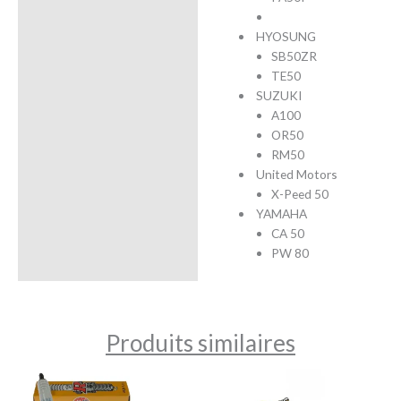
Avis (0)
HYOSUNG
SB50ZR
TE50
SUZUKI
A100
OR50
RM50
United Motors
X-Peed 50
YAMAHA
CA 50
PW 80
Produits similaires