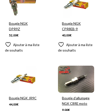
Bougie NGK
Bougie NGK
DPR9Z
CPR8EB-9
52,00
€
40,00
€
Ajouter à ma liste
Ajouter à ma liste
de souhaits
de souhaits
Bougie NGK JR9C
Bougie d’allumage
NGK C8RE moto
44,00
€
9,00
€