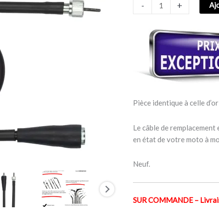
-
+
Aj
125/250
ATLANTIC
2003-
2012
Pièce identique à celle d’or
Le câble de remplacement e
en état de votre moto à mo
Neuf.
SUR COMMANDE – Livraiso