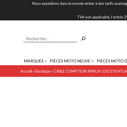
Aller
Nous expédions dans le monde entier à des tarifs avantag
au
contenu
TVA non applicable, l'article
Rechercher
MARQUES
PIÈCES MOTO NEUVE
PIÈCES MOTO 
Accueil
»
Boutique
»
CÂBLE COMPTEUR APRILIA 125/250 ATLA