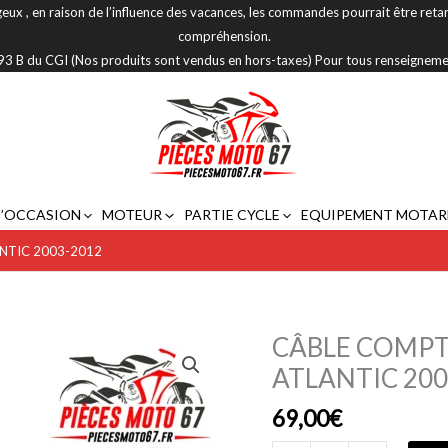
eux , en raison de l’influence des vacances, les commandes pourrait être reta
compréhension.
 293 B du CGI (Nos produits sont vendus en hors-taxes) Pour tous renseignem
D’OCCASION
MOTEUR
PARTIE CYCLE
EQUIPEMENT MOTAR
NTIC 2003-2012
CÂBLE COMPTE
quantité
de
ATLANTIC 200
CÂBLE
69,00
€
COMPTEUR
APRILIA