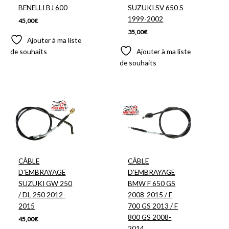
BENELLI BJ 600
SUZUKI SV 650 S
1999-2002
45,00
€
35,00
€
Ajouter à ma liste
de souhaits
Ajouter à ma liste
de souhaits
CÂBLE
CÂBLE
D’EMBRAYAGE
D’EMBRAYAGE
SUZUKI GW 250
BMW F 650 GS
/ DL 250 2012-
2008-2015 / F
2015
700 GS 2013 / F
800 GS 2008-
45,00
€
2014