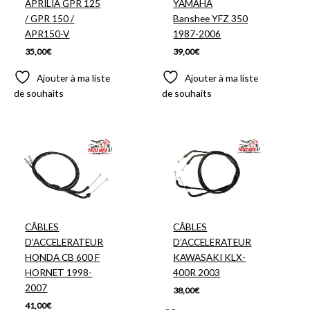
APRILIA GPR 125
YAMAHA
/ GPR 150 /
Banshee YFZ 350
APR150-V
1987-2006
35,00
€
39,00
€
Ajouter à ma liste
Ajouter à ma liste
de souhaits
de souhaits
CÂBLES
CÂBLES
D’ACCELERATEUR
D’ACCELERATEUR
HONDA CB 600 F
KAWASAKI KLX-
HORNET 1998-
400R 2003
2007
38,00
€
41,00
€