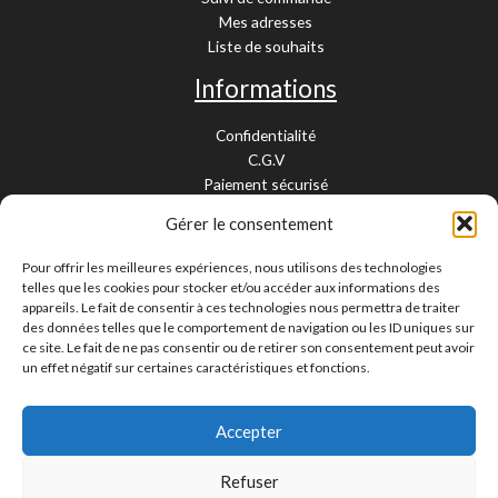
Mes adresses
Liste de souhaits
Informations
Confidentialité
C.G.V
Paiement sécurisé
Garantie légale
Gérer le consentement
Livraison et retour
Mentions légales
Pour offrir les meilleures expériences, nous utilisons des technologies
Cookies
telles que les cookies pour stocker et/ou accéder aux informations des
Contact
appareils. Le fait de consentir à ces technologies nous permettra de traiter
des données telles que le comportement de navigation ou les ID uniques sur
Paiement sécurisé
ce site. Le fait de ne pas consentir ou de retirer son consentement peut avoir
un effet négatif sur certaines caractéristiques et fonctions.
Accepter
Livraison 24/48H et 10/15 jours
Contactez-nous
Refuser