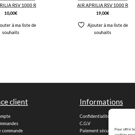
RILIA RSV 1000 R
AIR APRILIA RSV 1000 R
10,00
€
19,00
€
outer à ma liste de
Ajouter à ma liste de
souhaits
souhaits
ce client
Informations
ompte
Confidentialité
ommandes
C.G.V
Pour offrir 
de commande
Paiement sécurisé
cookies pour