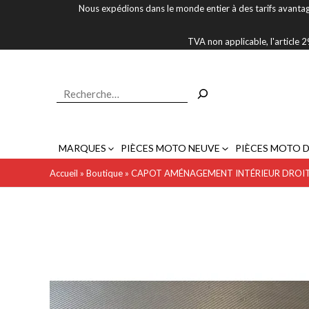
Aller
Nous expédions dans le monde entier à des tarifs avantag
au
contenu
TVA non applicable, l'article
Rechercher
MARQUES
PIÈCES MOTO NEUVE
PIÈCES MOTO 
Accueil
»
Boutique
»
CAPOT AMÉNAGEMENT INTÉRIEUR DROITE