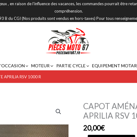
eux , en raison de l’influence des vacances, les commandes pourrait être reta
compréhension.
 293 B du CGI (Nos produits sont vendus en hors-taxes) Pour tous renseignem
D’OCCASION
MOTEUR
PARTIE CYCLE
EQUIPEMENT MOTAR
 APRILIA RSV 1000 R
CAPOT AMÉNA
quantité
de
APRILIA RSV 1
CAPOT
20,00
€
AMÉNAGEMENT
INTÉRIEUR