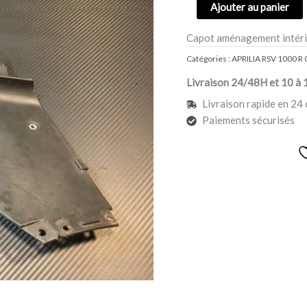
Ajouter au panier
DROITE
APRILIA
Capot aménagement intérie
RSV
1000
Catégories :
APRILIA RSV 1000 R 
R
Livraison 24/48H et 10 à 
Livraison rapide en 24 
Paiements sécurisés