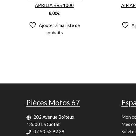
APRILIA RVS 1000
AIR AP
8,00
€
Ajouter à ma liste de
Aj
souhaits
Pièces Motos 67
Espa
282 Avenue Boiteux
Mon c
13600 La Ciotat
Mes c
07.50.53.92.39
Suivi 