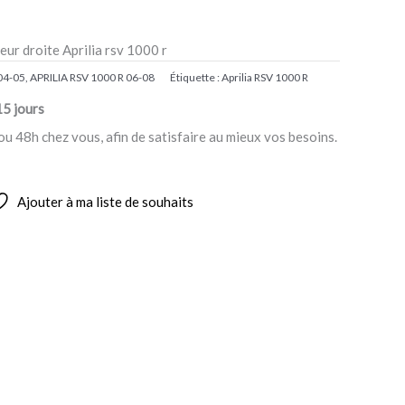
ur droite Aprilia rsv 1000 r
04-05
,
APRILIA RSV 1000 R 06-08
Étiquette :
Aprilia RSV 1000 R
15 jours
ou 48h chez vous, afin de satisfaire au mieux vos besoins.
Ajouter à ma liste de souhaits