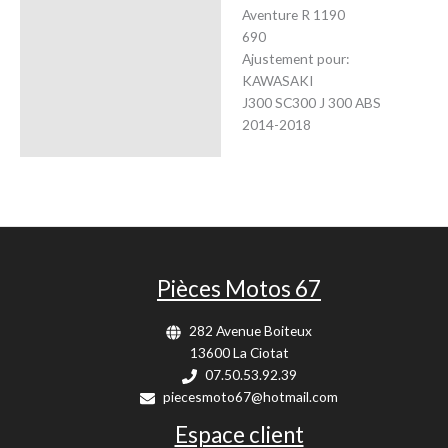
Aventure R 1190
690
Ajustement pour:
KAWASAKI
J300 SC300 J 300 ABS
2014-2018
Pièces Motos 67
282 Avenue Boiteux
13600 La Ciotat
07.50.53.92.39
piecesmoto67@hotmail.com
Espace client