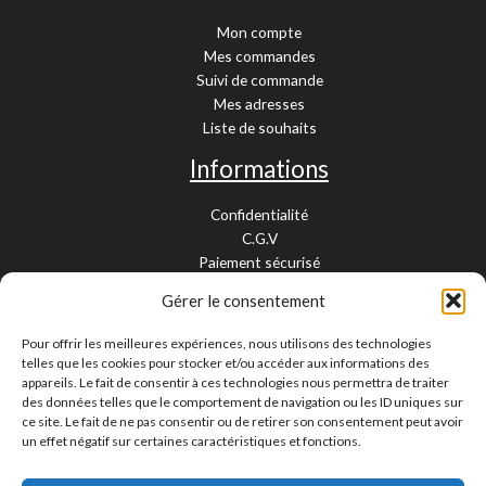
Mon compte
Mes commandes
Suivi de commande
Mes adresses
Liste de souhaits
Informations
Confidentialité
C.G.V
Paiement sécurisé
Garantie légale
Gérer le consentement
Livraison et retour
Mentions légales
Pour offrir les meilleures expériences, nous utilisons des technologies
Cookies
telles que les cookies pour stocker et/ou accéder aux informations des
Contact
appareils. Le fait de consentir à ces technologies nous permettra de traiter
des données telles que le comportement de navigation ou les ID uniques sur
Paiement sécurisé
ce site. Le fait de ne pas consentir ou de retirer son consentement peut avoir
un effet négatif sur certaines caractéristiques et fonctions.