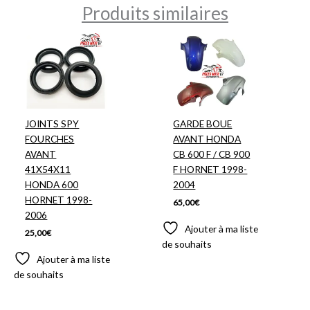
Produits similaires
JOINTS SPY
GARDE BOUE
FOURCHES
AVANT HONDA
AVANT
CB 600 F / CB 900
41X54X11
F HORNET 1998-
HONDA 600
2004
HORNET 1998-
65,00
€
2006
Ajouter à ma liste
25,00
€
de souhaits
Ajouter à ma liste
de souhaits