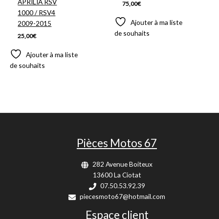
APRILIA RSV
75,00
€
1000 / RSV4
Ajouter à ma liste
2009-2015
de souhaits
25,00
€
Ajouter à ma liste
de souhaits
Pièces Motos 67
282 Avenue Boiteux
13600 La Ciotat
07.50.53.92.39
piecesmoto67@hotmail.com
Espace client