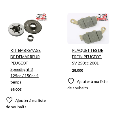
KIT EMBREYAGE
PLAQUETTES DE
DE DEMARREUR
FREIN PEUGEOT
PEUGEOT
SV 250cc 2001
Speedfight 3
28,00
€
125cc / 150cc 4
Ajouter à ma liste
temps
de souhaits
69,00
€
Ajouter à ma liste
de souhaits