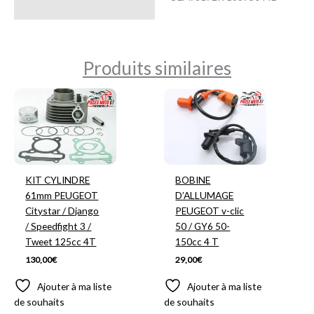
Produits similaires
KIT CYLINDRE
BOBINE
61mm PEUGEOT
D’ALLUMAGE
Citystar / Django
PEUGEOT v-clic
/ Speedfight 3 /
50 / GY6 50-
Tweet 125cc 4T
150cc 4 T
130,00
€
29,00
€
Ajouter à ma liste
Ajouter à ma liste
de souhaits
de souhaits