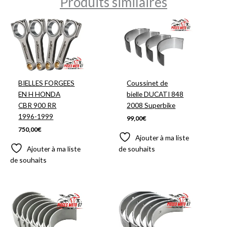
Produits similaires
BIELLES FORGEES
Coussinet de
EN H HONDA
bielle DUCATI 848
CBR 900 RR
2008 Superbike
1996-1999
99,00
€
750,00
€
Ajouter à ma liste
Ajouter à ma liste
de souhaits
de souhaits