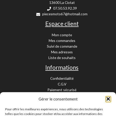
13600 La Ciotat
07.50.53.92.39
piecesmoto67@hotmail.com
Espace client
Mon compte
Mes commandes
Suivi de commande
Mes adresses
Liste de souhaits
Informations
Confidentialité
C.G.V
Paiement sécurisé
Garantie légale
Gérer le consentement
Livraison et retour
Mentions légales
Pour offrir les meilleures expériences, nous utilisons des technologies
Cookies
telles que les cookies pour stocker et/ou accéder aux informations des