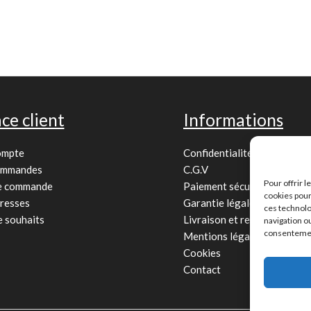
ce client
Informations
ompte
Confidentialité
ommandes
C.G.V
Pour offrir 
de commande
Paiement sécurisé
cookies pour
resses
Garantie légale
ces technolo
e souhaits
Livraison et retour
navigation ou
consentement
Mentions légales
Cookies
Contact