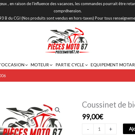
eux , en raison de l’influence des vacances, les commandes pourrait être reta
compréhension.
 293 B du CGI (Nos produits sont vendus en hors-taxes) Pour tous renseignem
D’OCCASION
MOTEUR
PARTIE CYCLE
EQUIPEMENT MOTAR
2006
Coussinet de 
quantité
de
99,00
€
Coussinet
de
-
+
Aj
bielle