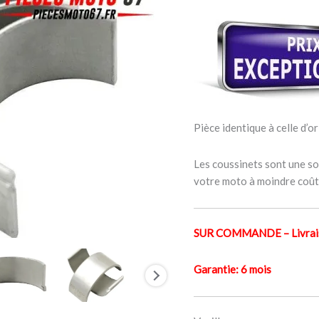
YAMAHA
FZ6
N
2005-
2006
Pièce identique à celle d’or
Les coussinets sont une sol
votre moto à moindre coût
SUR COMMANDE – Livraiso
Garantie: 6 mois