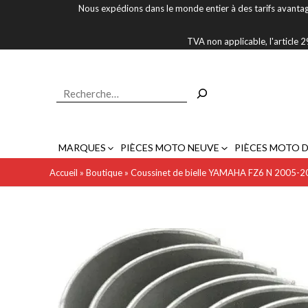
Aller
Nous expédions dans le monde entier à des tarifs avantag
au
contenu
TVA non applicable, l'article
Rechercher
MARQUES
PIÈCES MOTO NEUVE
PIÈCES MOTO 
Accueil
»
Boutique
»
Coussinet de bielle YAMAHA FZ6 N 2005-