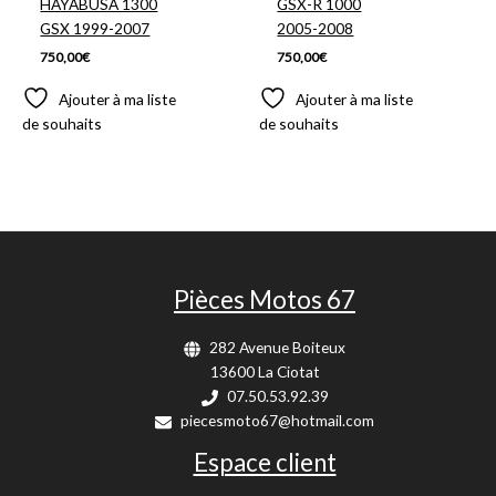
HAYABUSA 1300
GSX-R 1000
GSX 1999-2007
2005-2008
750,00
€
750,00
€
Ajouter à ma liste
Ajouter à ma liste
de souhaits
de souhaits
Pièces Motos 67
282 Avenue Boiteux
13600 La Ciotat
07.50.53.92.39
piecesmoto67@hotmail.com
Espace client