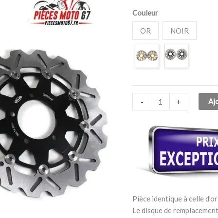
Kawasaki
Couleur
Versys
1000
OR
NOIR
2012-
2014
-
+
Aj
Pièce identique à celle d’or
Le disque de remplacement 