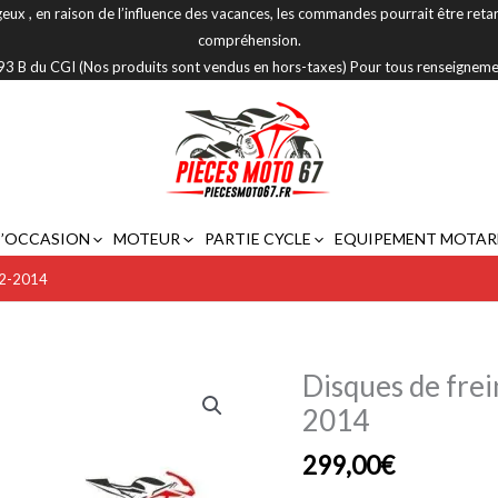
eux , en raison de l’influence des vacances, les commandes pourrait être reta
compréhension.
 293 B du CGI (Nos produits sont vendus en hors-taxes) Pour tous renseignem
D’OCCASION
MOTEUR
PARTIE CYCLE
EQUIPEMENT MOTAR
12-2014
Disques de fre
quantité
de
2014
Disques
299,00
€
de
frein