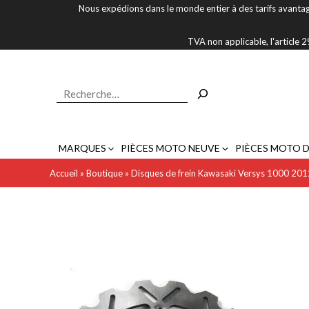
Aller
Nous expédions dans le monde entier à des tarifs avantag
au
contenu
TVA non applicable, l'article
Rechercher
MARQUES
PIÈCES MOTO NEUVE
PIÈCES MOTO 
Accueil
»
Boutique
»
Disques de frein Kawasaki Versys 1000 20