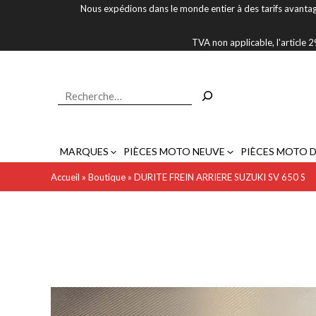
Aller
Nous expédions dans le monde entier à des tarifs avantag
au
contenu
TVA non applicable, l'article
Rechercher
MARQUES
PIÈCES MOTO NEUVE
PIÈCES MOTO 
Accueil
»
Boutique
»
DURITE FREIN ARRIERE SUZUKI SV 650 S