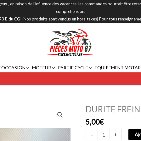
eux , en raison de l’influence des vacances, les commandes pourrait être reta
compréhension.
 293 B du CGI (Nos produits sont vendus en hors-taxes) Pour tous renseignem
D’OCCASION
MOTEUR
PARTIE CYCLE
EQUIPEMENT MOTAR
DURITE FREIN
quantité
de
5,00
€
DURITE
FREIN
-
+
Aj
ARRIERE