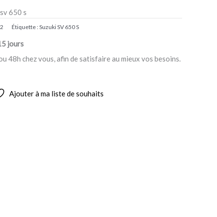
 sv 650 s
02
Étiquette :
Suzuki SV 650 S
15 jours
ou 48h chez vous, afin de satisfaire au mieux vos besoins.
Ajouter à ma liste de souhaits