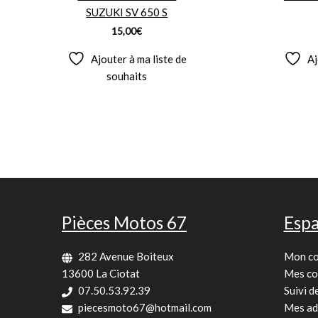
SUZUKI SV 650 S
15,00
€
Ajouter à ma liste de
Aj
souhaits
Pièces Motos 67
Espa
282 Avenue Boiteux
Mon c
13600 La Ciotat
Mes c
07.50.53.92.39
Suivi 
piecesmoto67@hotmail.com
Mes ad