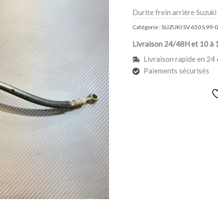
SUZUKI
Durite frein arrière Suzuki
SV
Catégorie :
SUZUKI SV 650 S 99-
650
S
Livraison 24/48H et 10 à 
Livraison rapide en 24 
Paiements sécurisés