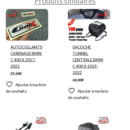
Produits similaires
AUTOCOLLANTS
SACOCHE
CARENAGE BMW
TUNNEL
C 400 X 2017-
CENTRALE BMW
2021
C 400 X 2019-
2022
25,00
€
60,00
€
Ajouter à ma liste
de souhaits
Ajouter à ma liste
de souhaits
Plage
de
prix :