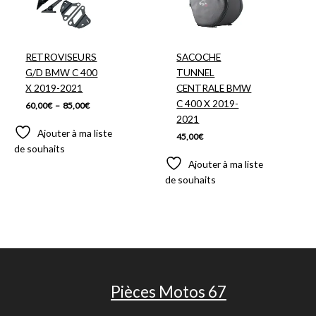
60,00€
à
85,00€
RETROVISEURS
SACOCHE
G/D BMW C 400
TUNNEL
X 2019-2021
CENTRALE BMW
C 400 X 2019-
60,00
€
–
85,00
€
2021
Ajouter à ma liste
45,00
€
de souhaits
Ajouter à ma liste
de souhaits
Pièces Motos 67