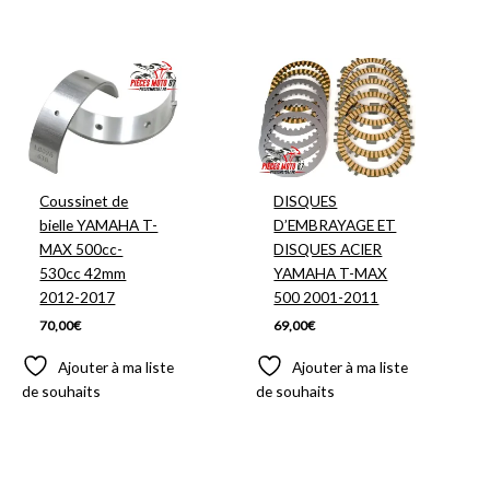
Coussinet de
DISQUES
bielle YAMAHA T-
D’EMBRAYAGE ET
MAX 500cc-
DISQUES ACIER
530cc 42mm
YAMAHA T-MAX
2012-2017
500 2001-2011
70,00
€
69,00
€
Ajouter à ma liste
Ajouter à ma liste
de souhaits
de souhaits