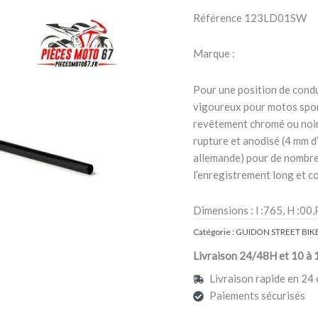
Bar
Référence
123LD01SW
LSL
LD1
Marque :
noir
Pour une position de condu
vigoureux pour motos sport
revêtement chromé ou noir 
rupture et anodisé (4 mm 
allemande) pour de nombre
l’enregistrement long et c
Dimensions : l :765, H :00
Catégorie :
GUIDON STREET BIK
Livraison 24/48H et 10 à 
Livraison rapide en 24 
Paiements sécurisés