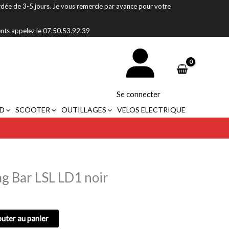
rdée de 3-5 jours. Je vous remercie par avance pour votre
ents appelez le
07.50.53.92.39
Se connecter
D
SCOOTER
OUTILLAGES
VELOS ELECTRIQUE
g Bar LSL LD1 noir
outer au panier