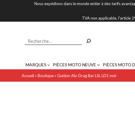
Aller
Nous expédions dans le monde entier à des tarifs avantag
au
contenu
TVA non applicable, l'article
Rechercher
MARQUES
PIÈCES MOTO NEUVE
PIÈCES MOTO 
Accueil
»
Boutique
»
Guidon Alu-Drag Bar LSL LD1 noir