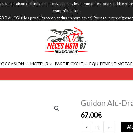
eux , en raison de l’influence des vacances, les commandes pourrait être reta
compréhension.
 293 B du CGI (Nos produits sont vendus en hors-taxes) Pour tous renseignem
D’OCCASION
MOTEUR
PARTIE CYCLE
EQUIPEMENT MOTAR
Guidon Alu-Dra
quantité
de
67,00
€
Guidon
Alu-
-
+
Aj
Drag