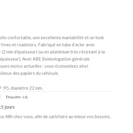
ite confortable, une excellente maniabilité et un look
ives et roadsters. Fabriqué en tube d’acier avec
(2 mm d’épaisseur) ou en aluminium très résistant à la
d’épaisseur). Avec ABE (homologation générale
uses motos actuelles : vous économisez ainsi
oûteux des papiers du véhicule.
,P :95, diamètre 22 mm.
E
Étiquette :
LSL
15 jours
ou 48h chez vous, afin de satisfaire au mieux vos besoins.