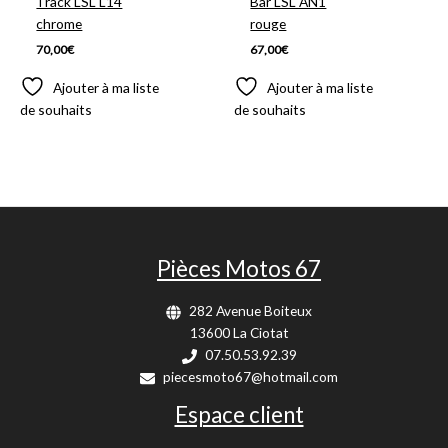
Track LSL L14
Bar LSL AN1
chrome
rouge
70,00
€
67,00
€
Ajouter à ma liste
Ajouter à ma liste
de souhaits
de souhaits
Pièces Motos 67
282 Avenue Boiteux
13600 La Ciotat
07.50.53.92.39
piecesmoto67@hotmail.com
Espace client