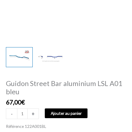
Guidon Street Bar aluminium LSL A01
bleu
67,00
€
-
+
Ajouter au panier
Référence
122A001BL