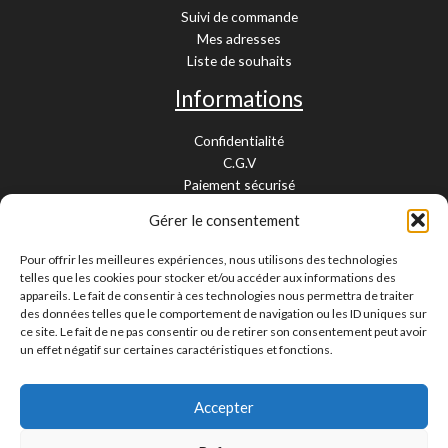
Suivi de commande
Mes adresses
Liste de souhaits
Informations
Confidentialité
C.G.V
Paiement sécurisé
Garantie légale
Gérer le consentement
Livraison et retour
Mentions légales
Pour offrir les meilleures expériences, nous utilisons des technologies
Cookies
telles que les cookies pour stocker et/ou accéder aux informations des
Contact
appareils. Le fait de consentir à ces technologies nous permettra de traiter
des données telles que le comportement de navigation ou les ID uniques sur
Paiement sécurisé
ce site. Le fait de ne pas consentir ou de retirer son consentement peut avoir
un effet négatif sur certaines caractéristiques et fonctions.
Accepter
Livraison 24/48H et 10/15 jours
Contactez-nous