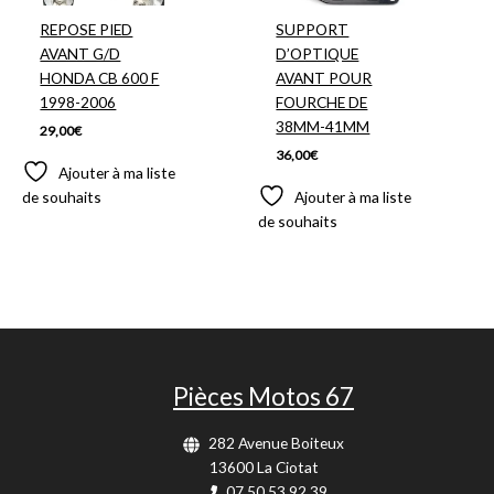
REPOSE PIED
SUPPORT
AVANT G/D
D’OPTIQUE
HONDA CB 600 F
AVANT POUR
1998-2006
FOURCHE DE
38MM-41MM
29,00
€
36,00
€
Ajouter à ma liste
de souhaits
Ajouter à ma liste
de souhaits
Pièces Motos 67
282 Avenue Boiteux
13600 La Ciotat
07.50.53.92.39