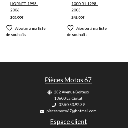
HORNET 1998-
1000 R1 1998-
2006
2003
205,00
€
242,00
€
Ajouter à ma liste
Ajouter à ma liste
de souhaits
de souhaits
Pièces Motos 67
282 Avenue Boiteux
13600 La Ciotat
07.50.53.92.39
piecesmoto67@hotmail.com
Espace client