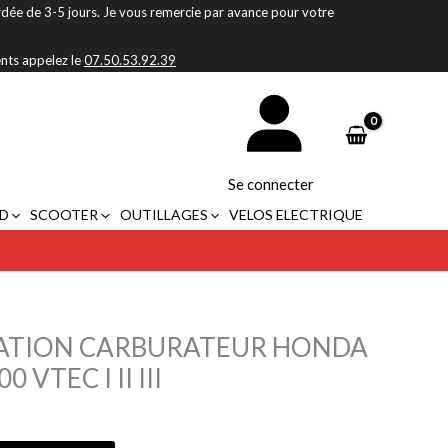
rdée de 3-5 jours. Je vous remercie par avance pour votre
ents appelez le
07.50.53.92.39
Se connecter
D
SCOOTER
OUTILLAGES
VELOS ELECTRIQUE
RATION CARBURATEUR HONDA
0 VTEC I II III