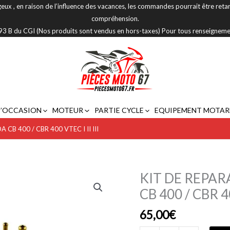
eux , en raison de l’influence des vacances, les commandes pourrait être reta
compréhension.
 293 B du CGI (Nos produits sont vendus en hors-taxes) Pour tous renseignem
D’OCCASION
MOTEUR
PARTIE CYCLE
EQUIPEMENT MOTAR
B 400 / CBR 400 VTEC I II III
KIT DE REPA
quantité
de
CB 400 / CBR 40
KIT
65,00
€
DE
REPARATION