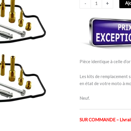
-
+
Aj
CARBURATEUR
HONDA
CB
400
/
CBR
400
VTEC
I
Pièce identique à celle d’or
II
III
Les kits de remplacement s
en état de votre moto à mo
Neuf.
SUR COMMANDE – Livraiso