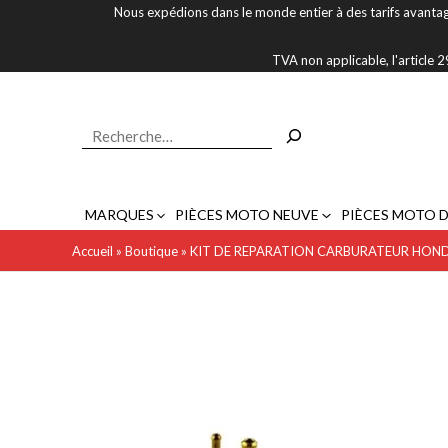
Aller
Nous expédions dans le monde entier à des tarifs avantag
au
contenu
TVA non applicable, l'article
Rechercher
MARQUES
PIÈCES MOTO NEUVE
PIÈCES MOTO 
Accueil
»
Boutique
»
KIT DE REPARATION CARBURATEUR HONDA C