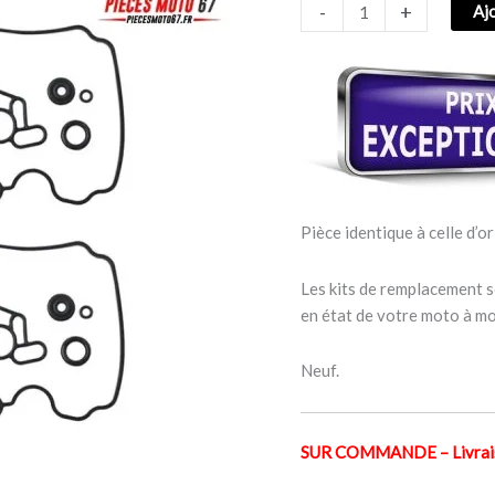
-
+
Aj
CARBURATEUR
YAMAHA
FZR
1000
1989–
1995
Pièce identique à celle d’or
Les kits de remplacement s
en état de votre moto à mo
Neuf.
SUR COMMANDE – Livraiso