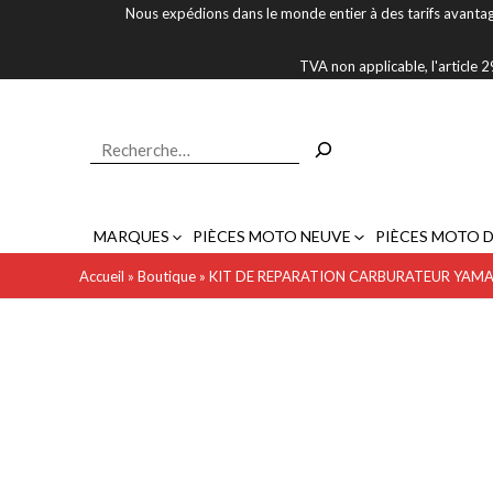
Aller
Nous expédions dans le monde entier à des tarifs avantag
au
contenu
TVA non applicable, l'article
Rechercher
MARQUES
PIÈCES MOTO NEUVE
PIÈCES MOTO 
Accueil
»
Boutique
»
KIT DE REPARATION CARBURATEUR YAMA