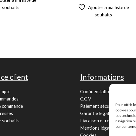
souhaits
Ajouter à ma liste de
souhaits
ce client
Informations
ompte
Confidentialité
ommandes
C.G.V
Pour offrir 
de commande
Paiement sécurisé
cookies pour
resses
Garantie légale
ces technolo
e souhaits
Livraison et retour
navigation ou
consentement
Mentions légales
Cookies