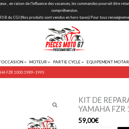
eux , en raison de l’influence des vacances, les commandes pourrait être reta
compréhension.
 293 B du CGI (Nos produits sont vendus en hors-taxes) Pour tous renseignem
D’OCCASION
MOTEUR
PARTIE CYCLE
EQUIPEMENT MOTAR
HA FZR 1000 1989–1995
KIT DE REPA
quantité
de
YAMAHA FZR 
KIT
59,00
€
DE
REPARATION