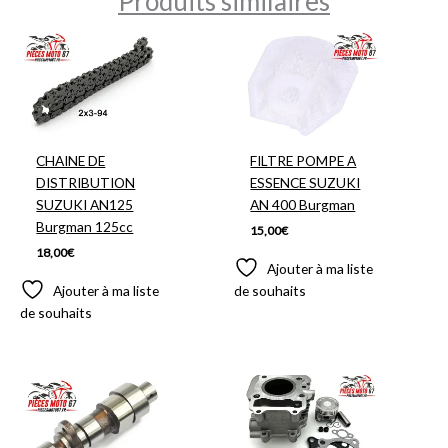
Produits similaires
CHAINE DE
FILTRE POMPE A
DISTRIBUTION
ESSENCE SUZUKI
SUZUKI AN125
AN 400 Burgman
Burgman 125cc
15,00
€
18,00
€
Ajouter à ma liste
Ajouter à ma liste
de souhaits
de souhaits