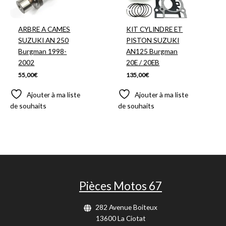
ARBRE A CAMES
KIT CYLINDRE ET
SUZUKI AN 250
PISTON SUZUKI
Burgman 1998-
AN125 Burgman
2002
20E / 20EB
55,00
€
135,00
€
Ajouter à ma liste
Ajouter à ma liste
de souhaits
de souhaits
Pièces Motos 67
282 Avenue Boiteux
13600 La Ciotat