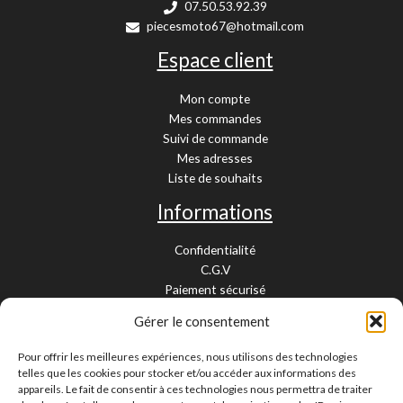
07.50.53.92.39
piecesmoto67@hotmail.com
Espace client
Mon compte
Mes commandes
Suivi de commande
Mes adresses
Liste de souhaits
Informations
Confidentialité
C.G.V
Paiement sécurisé
Garantie légale
Gérer le consentement
Livraison et retour
Mentions légales
Pour offrir les meilleures expériences, nous utilisons des technologies
Cookies
telles que les cookies pour stocker et/ou accéder aux informations des
Contact
appareils. Le fait de consentir à ces technologies nous permettra de traiter