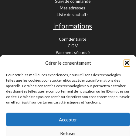
Suivi de commande
Mes adresses
Liste de souhaits
Informations
Confidentialité
C.G.V
Paiement sécurisé
Garantie légale
Gérer le consentement
Livraison et retour
Mentions légales
Pour offrir les meilleures expériences, nous utilisons des technologies
Cookies
telles que les cookies pour stocker et/ou accéder aux informations des
Contact
appareils. Le fait de consentir à ces technologies nous permettra de traiter
des données telles que le comportement de navigation ou les ID uniques sur
Paiement sécurisé
ce site. Le fait de ne pas consentir ou de retirer son consentement peut avoir
un effet négatif sur certaines caractéristiques et fonctions.
Accepter
Livraison 24/48H et 10/15 jours
Contactez-nous
Refuser