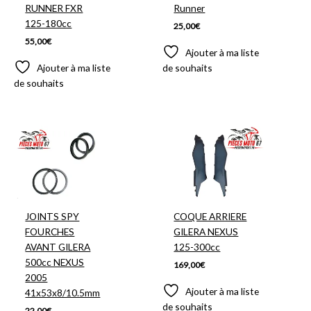
RUNNER FXR
Runner
125-180cc
25,00
€
55,00
€
Ajouter à ma liste
Ajouter à ma liste
de souhaits
de souhaits
JOINTS SPY
COQUE ARRIERE
FOURCHES
GILERA NEXUS
AVANT GILERA
125-300cc
500cc NEXUS
169,00
€
2005
Ajouter à ma liste
41x53x8/10.5mm
de souhaits
22,00
€