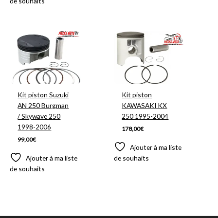
de souhaits
Kit piston Suzuki
Kit piston
AN 250 Burgman
KAWASAKI KX
/ Skywave 250
250 1995-2004
1998-2006
178,00
€
99,00
€
Ajouter à ma liste
Ajouter à ma liste
de souhaits
de souhaits