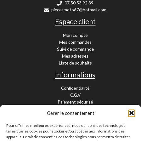
07.50.53.92.39
piecesmoto67@hotmail.com
Espace client
Mon compte
Mes commandes
Suivi de commande
Mes adresses
Liste de souhaits
Informations
Confidentialité
C.G.V
Paiement sécurisé
Garantie légale
Gérer le consentement
Livraison et retour
Mentions légales
Pour offrir les meilleures expériences, nous utilisons des technologies
Cookies
telles que les cookies pour stocker et/ou accéder aux informations des
Contact
appareils. Le fait de consentir à ces technologies nous permettra de traiter