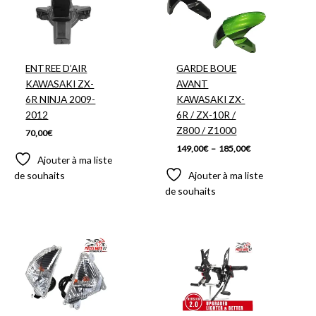
prix :
149,00€
à
185,00€
ENTREE D’AIR
GARDE BOUE
KAWASAKI ZX-
AVANT
6R NINJA 2009-
KAWASAKI ZX-
2012
6R / ZX-10R /
Z800 / Z1000
70,00
€
149,00
€
–
185,00
€
Ajouter à ma liste
de souhaits
Ajouter à ma liste
de souhaits